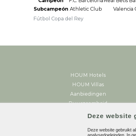
Campeón
F.C. Barcelona
Real Betis B
Subcampeón
Athletic Club
Valencia C
Fútbol Copa del Rey
HOUM Hotels
HOUM Villas
Aanbiedingen
Duurzaamheid
Deze website 
Deze website gebruikt a
analysedoeleinden. In ge