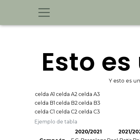
Esto es
Y esto es u
celda A1
celda A2
celda A3
celda B1
celda B2
celda B3
celda C1
celda C2
celda C3
Ejemplo de tabla
2020/2021
2021/20