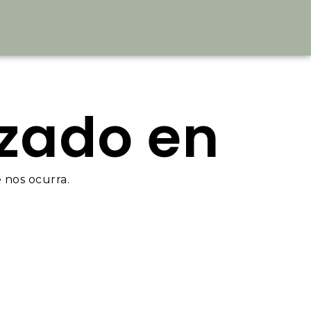
ezado en
 nos ocurra.