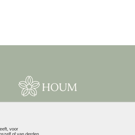
HOUM Plaza Son Rigo
+34 971 491 511
info@plazasonrigo.com
eft, voor
nszelf of van derden,