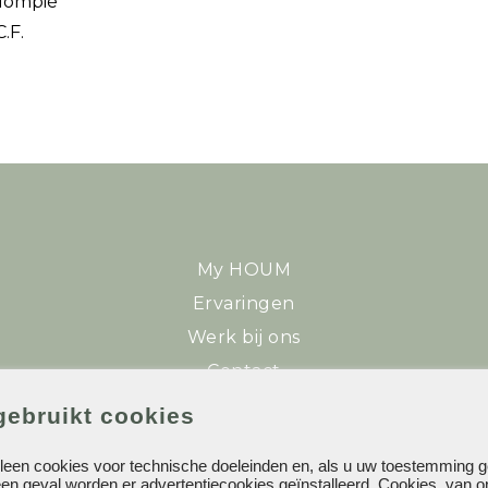
alompié
.F.
My HOUM
Ervaringen
Werk bij ons
Contact
gebruikt cookies
lleen cookies voor technische doeleinden en, als u uw toestemming ge
en geval worden er advertentiecookies geïnstalleerd. Cookies, van o